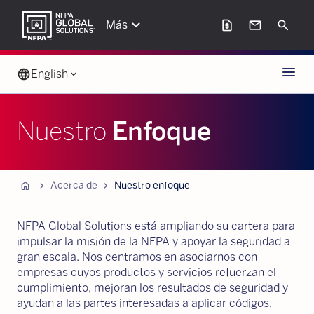
keyboard_arrow_down
request_page
mail
Search
Más
Menu
language
English
keyboard_arrow_down
Nuestro
Enfoque
Home
chevron_forward
chevron_forward
Acerca de
Nuestro enfoque
NFPA Global Solutions está ampliando su cartera para
impulsar la misión de la NFPA y apoyar la seguridad a
gran escala. Nos centramos en asociarnos con
empresas cuyos productos y servicios refuerzan el
cumplimiento, mejoran los resultados de seguridad y
ayudan a las partes interesadas a aplicar códigos,