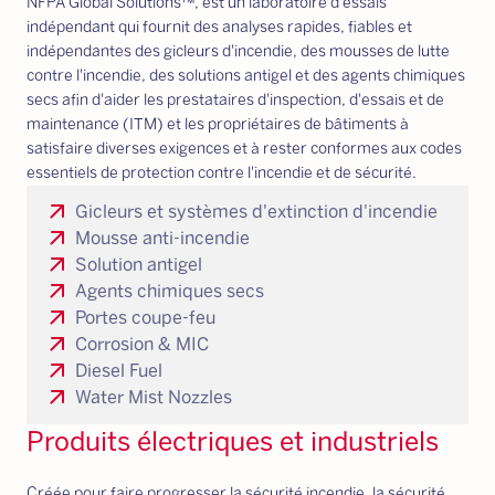
NFPA Global Solutions™, est un laboratoire d'essais
indépendant qui fournit des analyses rapides, fiables et
indépendantes des gicleurs d'incendie, des mousses de lutte
contre l'incendie, des solutions antigel et des agents chimiques
secs afin d'aider les prestataires d'inspection, d'essais et de
maintenance (ITM) et les propriétaires de bâtiments à
satisfaire diverses exigences et à rester conformes aux codes
essentiels de protection contre l'incendie et de sécurité.
arrow_outward
Gicleurs et systèmes d'extinction d'incendie
arrow_outward
Mousse anti-incendie
arrow_outward
Solution antigel
arrow_outward
Agents chimiques secs
arrow_outward
Portes coupe-feu
arrow_outward
Corrosion & MIC
arrow_outward
Diesel Fuel
arrow_outward
Water Mist Nozzles
Produits électriques et industriels
Créée pour faire progresser la sécurité incendie, la sécurité