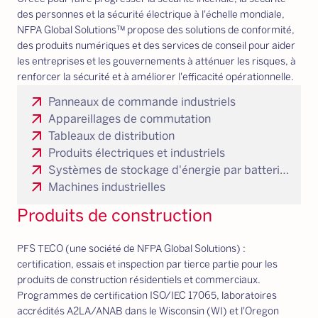
des personnes et la sécurité électrique à l'échelle mondiale,
NFPA Global Solutions™ propose des solutions de conformité,
des produits numériques et des services de conseil pour aider
les entreprises et les gouvernements à atténuer les risques, à
renforcer la sécurité et à améliorer l'efficacité opérationnelle.
arrow_outward
Panneaux de commande industriels
arrow_outward
Appareillages de commutation
arrow_outward
Tableaux de distribution
arrow_outward
Produits électriques et industriels
arrow_outward
Systèmes de stockage d'énergie par batteries (BESS)
arrow_outward
Machines industrielles
Produits de construction
PFS TECO (une société de NFPA Global Solutions) :
certification, essais et inspection par tierce partie pour les
produits de construction résidentiels et commerciaux.
Programmes de certification ISO/IEC 17065, laboratoires
accrédités A2LA/ANAB dans le Wisconsin (WI) et l'Oregon