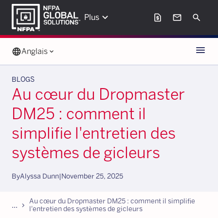
keyboard_arrow_down
request_page
mail
Search
Plus
Menu
language
Anglais
keyboard_arrow_down
BLOGS
Au cœur du Dropmaster
DM25 : comment il
simplifie l'entretien des
systèmes de gicleurs
By
Alyssa Dunn
|
November 25, 2025
Au cœur du Dropmaster DM25 : comment il simplifie
...
chevron_forward
l'entretien des systèmes de gicleurs