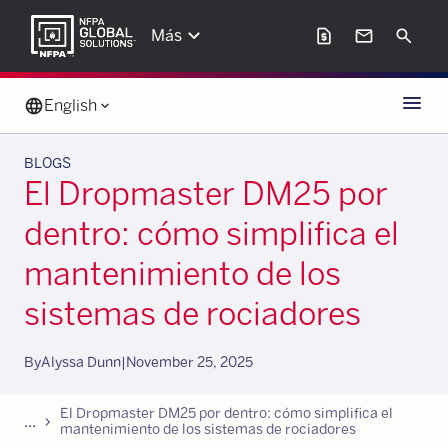
keyboard_arrow_down
request_page
mail
Search
Más
Menu
language
English
keyboard_arrow_down
BLOGS
El Dropmaster DM25 por
dentro: cómo simplifica el
mantenimiento de los
sistemas de rociadores
By
Alyssa Dunn
|
November 25, 2025
El Dropmaster DM25 por dentro: cómo simplifica el
...
chevron_forward
mantenimiento de los sistemas de rociadores